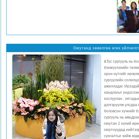
Оюутанд зөвөлгөө өгөх үйлчилг
&Тус сургууль нь б
бэхжүүлэхийн төлө
орон нутгийг хөгжл
сургуулийн солилцо
ажилладаг. Ирээдүй
хандлагыг үндэслэн
хослуулан , хятады
дэлгэрүүлж улсдаа
боловсон хүчнийг бэ
сургууль нь амьдра
оюутан 2 хүний өрө
оюутнуудад нийтээ
сунгалтыг хийж өгд