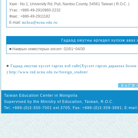
Хаяг : No.1, University Rd, Puli, Nantou County, 54561 Taiwan ( R.O.C. )
Утас : +886-49-2910960-2232
Факс : +886-49-2911182
E-mail:
mchsu@ncnu.edu.tw
Гадаад оюутны өргөдөл хүлээж авах 
■ Намрын семестерын элсэлт: 02/01~04/30
■
Гадаад оюутан хүсэлт гаргах вэб сайт(Хүсэлт гаргах дараалал болон
):http://www.rnd.ncnu.edu.tw/foreign_student/
Taiwan Education Center in Mongolia
Supervised by the Ministry of Education, Taiwan, R.O.C.
Tel: +886-(0)3-350-7001 ext.3705; Fax: +886-(0)3-359-3891; E-mail