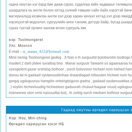
гадна оюутан нэг бүрд бие дааж сурах, судалгаа хийх чадварыг төлөвшүү
шаардлага нь англи болон хятад хэлний төвшин сайн байх хэрэгтэй бөг
материалууд ихэвчлэн англи хэл дээр харин хичээл хятад хэл дээр явагдд
хэрэгцээтэй мэдээлэл, сургуулийн анги тэнхим, дотуур байр, бусад шаар
сурах тухтай орчинг хангаж өгсөн сургууль юм.
нэр: Tsolmongerel
Улс: Монгол
E-mail：
ts_mama_422@hotmail.com
Minii neriiig Tsolmongerel gedeg . Ji Nan ii ih surguulid bolobsroliin bodlog
mastert 2 dahi jildee suraltsaj bna . Manai surguuli Taiwanii us agaaraaraa h
uzesgelent gazar orshdog bolhoor , surch bolovsron hicheel nom hiiihed hamgii
davuu tal ni gadaad oyutanuudiinhaa shaardlagad niitsuulen hicheel nom hya
gargaj ugduguuruu hamgiiin ontslogtoigoos gadna , gadaad oyutanuuddaa zoriu
..) soyliin hicheeluudiig hicheelees gaduurah chuluut tsagaar oruulj ugduguu
irseneeree olon ornii naizuudtai bolj , ih zuiliig surch medsen bolhoor surguul
Гадаад оюутны өргөдөл хариуцсан 
Нэр: Hsu, Min-ching
Өргөдөл хариуцсан хэсэг НБ