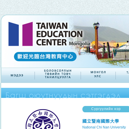
Сургуулийн нэр
國立暨南國際大學
National Chi Nan University