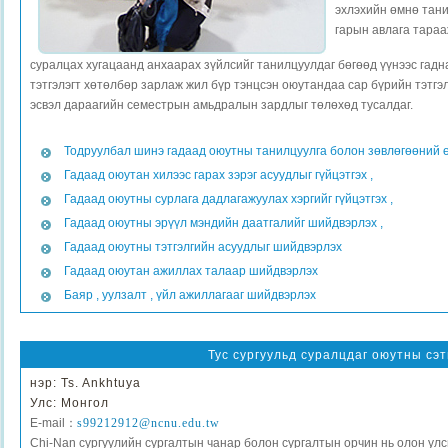
эхлэхийн өмнө тан
гарын авлага тараа
суралцах хугацаанд анхаарах зүйлсийг танилцуулдаг бөгөөд үүнээс гадна
тэтгэлэгт хөтөлбөр зарлаж жил бүр тэнцсэн оюутандаа сар бүрийн тэтгэ
эсвэл дараагийн семестрын амьдралын зардлыг төлөхөд тусалдаг.
Тодруулбал шинэ гадаад оюутны танилцуулга болон зөвлөгөөний 
Гадаад оюутан хилээс гарах зэрэг асуудлыг гүйцэтгэх ,
Гадаад оюутны сурлага дадлагажуулах хэргийг гүйцэтгэх ,
Гадаад оюутны эрүүл мэндийн даатгалийг шийдвэрлэх ,
Гадаад оюутны тэтгэлгийн асуудлыг шийдвэрлэх
Гадаад оюутан ажиллах талаар шийдвэрлэх
Баяр , уулзалт , үйл ажиллагааг шийдвэрлэх
Тус сургуульд суралцдаг оюутны сэт
нэр: Ts. Ankhtuya
Улс: Монгол
E-mail：
s99212912@ncnu.edu.tw
Chi-Nan сургуулийн сургалтын чанар болон сургалтын орчин нь олон ул