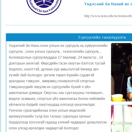
Yндэсний Зи Наний их 
http://www.ncnu.edu.tw/ncnuweb
Сургуулийн танилцуулга
Үндэсний Зи Нань олон улсын их сургууль нь хүмүүнлэгийн
сургууль , олон улсын сургууль , технологийн сургууль ,
боловсролын сургуулиуддаа 17 баклавр ,24 магистр , 14
докторын ангитай. Өөрсдийн гэсэн оюутан бэлтгэх тусгай
бодлого, нээлттэй, дулаан уур амьсгалтай бөгөөд эрч
хүчийг бий болгодог, үргэлж төрөл бүрийн сэдэвтэй
уралдаан тэмцээн , өвөрмөц сонирхолтой спортын
тэмцээнүүдийг явуулж их сургуулийн бүхий л үйл
ажиллагааг дэмждэг. Оюутны зан суртахууны төлөвшил ,
мэдлэг эзэмших, спортын үйл ажиллагаа болон нийгмийн
үйлчилгээ бүгдийг оюутнуудад олгоход чухалчилдаг.
Үүнчлэн сурагчдийнхаа олон улсын мэдлэгийг
өргөжүүлэхийн тулд бүх талаас суралцах орчныг
бүрдүүлээд зогсохгүй гадаад хэлний чадварыг дээшлүүлэн
олон улсад өрсөлдөх чадвартай болгодог.